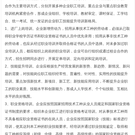
合作为主要培训方式，分别开展多种企业职工培训。重点企业与重点职业教育
培训机构紧密合作，形成企业组织、学校培训、教材审定、课时保证、工学结
合、统一考试、统一发证的企业职工技能提升培训新格局。
1、进厂上岗培训。企业新增劳动力，招用从事技术工种的劳动者，必须从已取
得职业学校学历证书和职业资格证书的人员中优先录用；招用从事非技术工种
的劳动者，也应从经过职业培训并取得合格证书的人员中选择。对未参加过职
业培训人员，都应组织上岗前的职业培训，企业可自行组织或通过校企合作的
方式，招生招聘同步进行，开展定单培训、定向培训和定岗培训。
2、技能提升培训。企业应根据生产经营发展的新形势、新趋势、新情况、新问
题的需要，对技能岗位职工组织经常性、普遍性、针对性、实用性的技能提升
培训。重点加强新技术、新项目、新工艺、新技能应用培训，不断提升企业职
工的职业素质、技能水平和创新能力，形成人人学技术、个个钻技能、互相比
水平的良好氛围。
3、职业资格培训。企业应按照国家招用技术工种从业人员规定和国家职业资格
证书制度的要求，组织本企业职工进行职业资格考证培训。对从事技术工种而
不具备相应职业资格证书的在岗人员，企业应按照国家职业（技能）标准进行
培训，使其达到本工种的职业技能要求。经培训并通过职业技能鉴定，取得相
应工种相应等级（初级、中级、高级、技师、高级技师）的国家职业资格证书