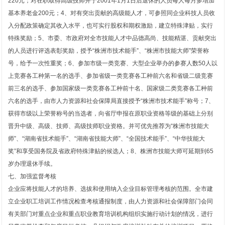
220元；对在职取得高级技师并于2001年1月1日后退休的人员每人每月多增加
基本养老金200元；4、对有突出贡献的高级能人才，可参照同企业科技人员收
入分配政策确定其收入水平，也可实行股权和期权激励，建立特殊津贴，实行
特殊奖励；5、市委、市政府对全市技能人才中品德高尚、技能精湛、贡献突出
的人员进行评选表彰奖励，授予“株洲市技术能手”、“株洲市技能大师”荣誉称
号，给予一次性重奖；6、参加市级一类竞赛、大型企业举办的参赛人数50人以
上竞赛各工种第一名的选手、参加省级一类竞赛各工种前六名和省级二级竞赛
前三名的选手、参加国家级一类竞赛各工种前十名、国家级二类竞赛各工种前
六名的选手，由市人力资源和社会保障局直接授予“株洲市技术能手”称号；7、
获得市级以上荣誉称号的当选者，向省厅申报在原职业资格等级的基础上分别
晋升中级、高级、技师、高级技师职业资格。并可优先推荐为“株洲市技能大
师”、“湖南省技术能手”、“湖南省技能大师”、“全国技术能手”、“中华技能大
奖”和享受国务院及省政府特殊津贴的候选人；8、株洲市技能大师可延期到65
岁办理退休手续。
七、加强监督考核
企业应将技能人才的培养、选拔和使用纳入企业目标管理考核的范围。全市建
立企业职工培训工作情况检查考核通报制度，由人力资源和社会保障部门会同
有关部门对重点企业和重点职业教育培训机构组织实施行动计划的情况，进行