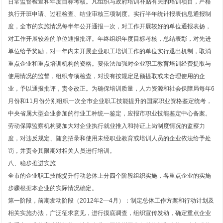
日常监督检查和年度目标考核。凡组织与政府培训补贴有关的培训项目，严格
执行开班申请、过程检查、结业审核三项制度。实行半年统计报表信息通报制
度，全市的实施情况每半年公开通报一次，对工作开展较好的单位通报表扬，
对工作开展较差的单位通报批评。年终组织年度目标考核，总结表彰，对先进
单位给予奖励，对一年内未开展企业职工培训工作的单位实行退出机制，取消
重点企业和重点培训机构的资格。要依法加强对企业职工教育培训经费提取与
使用情况的监督，组织专项检查，对没有按规定足额提取或未合理使用的企
业，予以通报批评，责令改正。为确保培训质量，人力资源和社会保障局每年6
月份和11月份分别组织一次全市企业职工技能提升的国家职业资格鉴定统考，
中央省属大型企业参加的行业工种统一鉴定，应报市职业技能鉴定中心备案。
劳动保障监察机构要加大对企业执行就业推入和持证上岗制度情况的监察力
度，对违反规定、随意招录和使用未经职业教育或培训人员的企业依法给予处
罚，并责令其限期对相关人员进行培训。
八、稳步推进实施
全市的企业职工技能提升行动总体上分四个阶段组织实施，各重点企业的实施
步骤根据本企业的实际情况确定。
第一阶段，前期发动阶段（2012年2―4月）：制定总体工作方案和行动计划及
相关实施办法，广泛征求意见，进行摸底调查，组织宣传发动，确定重点企业