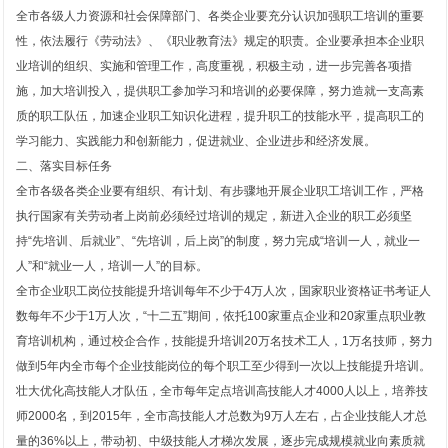
全市各级人力资源和社会保障部门、各类企业要充分认识加强职工培训的重要
性，依法履行《劳动法》、《职业教育法》规定的职责。企业要承担本企业职
业培训的组织、实施和管理工作，高度重视，积极主动，进一步完善各项措
施，加大培训投入，提供职工参加学习和培训的必要保障，努力造就一支高素
质的职工队伍，加速企业职工知识化进程，提升职工的技能水平，提高职工的
学习能力、实践能力和创新能力，促进就业、企业进步和经济发展。
二、落实目标任务
全市各级各类企业要有组织、有计划、有步骤地开展企业职工培训工作，严格
执行国家有关劳动者上岗前必须经过培训的规定，新进入企业的职工必须坚
持“先培训、后就业”、“先培训，后上岗”的制度，努力完成“培训一人，就业一
人”和“就业一人，培训一人”的目标。
全市企业职工岗位技能提升培训每年不少于4万人次，国家职业资格证书考证人
1
2
数每年不少于1万人次，“十二五”期间，依托100家重点企业和20家重点职业教
育培训机构，通过校企合作，技能提升培训20万名技术工人，1万名技师，努力
做到5年内全市每个企业技能岗位的每个职工至少得到一次以上技能提升培训。
壮大优化高技能人才队伍，全市每年定点培训高技能人才4000人以上，培养技
师2000名，到2015年，全市高技能人才总数为9万人左右，占企业技能人才总
量的36%以上，带动初、中级技能人才梯次发展，逐步完成规模就业向素质就