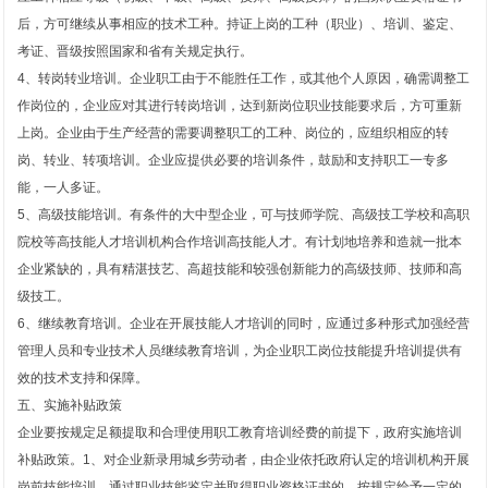
后，方可继续从事相应的技术工种。持证上岗的工种（职业）、培训、鉴定、
考证、晋级按照国家和省有关规定执行。
4、转岗转业培训。企业职工由于不能胜任工作，或其他个人原因，确需调整工
作岗位的，企业应对其进行转岗培训，达到新岗位职业技能要求后，方可重新
上岗。企业由于生产经营的需要调整职工的工种、岗位的，应组织相应的转
岗、转业、转项培训。企业应提供必要的培训条件，鼓励和支持职工一专多
能，一人多证。
5、高级技能培训。有条件的大中型企业，可与技师学院、高级技工学校和高职
院校等高技能人才培训机构合作培训高技能人才。有计划地培养和造就一批本
企业紧缺的，具有精湛技艺、高超技能和较强创新能力的高级技师、技师和高
级技工。
6、继续教育培训。企业在开展技能人才培训的同时，应通过多种形式加强经营
管理人员和专业技术人员继续教育培训，为企业职工岗位技能提升培训提供有
效的技术支持和保障。
五、实施补贴政策
企业要按规定足额提取和合理使用职工教育培训经费的前提下，政府实施培训
补贴政策。1、对企业新录用城乡劳动者，由企业依托政府认定的培训机构开展
岗前技能培训，通过职业技能鉴定并取得职业资格证书的，按规定给予一定的