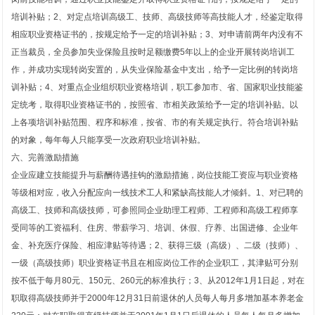
培训补贴；2、对定点培训高级工、技师、高级技师等高技能人才，经鉴定取得
相应职业资格证书的，按规定给予一定的培训补贴；3、对申请前两年内没有不
正当裁员，全员参加失业保险且按时足额缴费5年以上的企业开展转岗培训工
作，并成功实现转岗安置的，从失业保险基金中支出，给予一定比例的转岗培
训补贴；4、对重点企业组织职业资格培训，职工参加市、省、国家职业技能鉴
定统考，取得职业资格证书的，按照省、市相关政策给予一定的培训补贴。以
上各项培训补贴范围、程序和标准，按省、市的有关规定执行。符合培训补贴
的对象，每年每人只能享受一次政府职业培训补贴。
六、完善激励措施
企业应建立技能提升与薪酬待遇挂钩的激励措施，岗位技能工资应与职业资格
等级相对应，收入分配应向一线技术工人和紧缺高技能人才倾斜。1、对已聘的
高级工、技师和高级技师，可参照同企业助理工程师、工程师和高级工程师享
受同等的工资福利、住房、带薪学习、培训、休假、疗养、出国进修、企业年
金、补充医疗保险、相应津贴等待遇；2、获得三级（高级）、二级（技师）、
一级（高级技师）职业资格证书且在相应岗位工作的企业职工，其津贴可分别
按不低于每月80元、150元、260元的标准执行；3、从2012年1月1日起，对在
职取得高级技师并于2000年12月31日前退休的人员每人每月多增加基本养老金