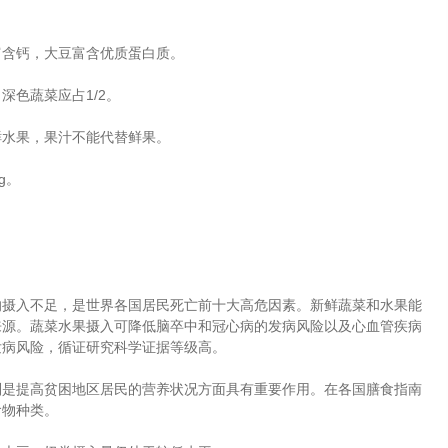
富含钙，大豆富含优质蛋白质。
深色蔬菜应占1/2。
新鲜水果，果汁不能代替鲜果。
g。
的摄入不足，是世界各国居民死亡前十大高危因素。新鲜蔬菜和水果能
来源。蔬菜水果摄入可降低脑卒中和冠心病的发病风险以及心血管疾病
发病风险，循证研究科学证据等级高。
别是提高贫困地区居民的营养状况方面具有重要作用。在各国膳食指南
食物种类。