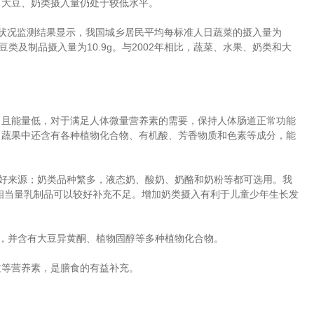
、大豆、奶类摄入量仍处于较低水平。
健康状况监测结果显示，我国城乡居民平均每标准人日蔬菜的摄入量为
，大豆类及制品摄入量为10.9g。与2002年相比，蔬菜、水果、奶类和大
，且能量低，对于满足人体微量营养素的需要，保持人体肠道正常功能
。蔬果中还含有各种植物化合物、有机酸、芳香物质和色素等成分，能
好来源；奶类品种繁多，液态奶、酸奶、奶酪和奶粉等都可选用。我
或相当量乳制品可以较好补充不足。增加奶类摄入有利于儿童少年生长发
，并含有大豆异黄酮、植物固醇等多种植物化合物。
质等营养素，是膳食的有益补充。