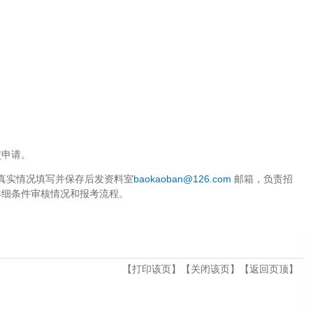
交申请。
真实情况填写并保存后发资料室
baokaoban@126.com
邮箱，负责招
详细条件审核情况和报考流程。
【
打印该页
】【
关闭该页
】【
返回页顶
】