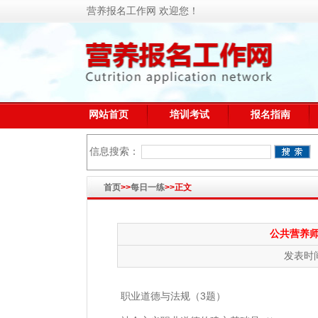
营养报名工作网 欢迎您！
网站首页
培训考试
报名指南
信息搜索：
首页
>>
每日一练
>>正文
公共营养师
发表时间
职业道德与法规（3题）