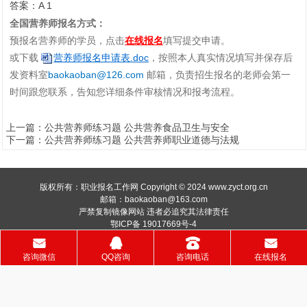
答案：A 1
全国营养师报名方式：
预报名营养师的学员，点击
在线报名
填写提交申请。
或下载
营养师报名申请表.doc
，按照本人真实情况填写并保存后
发资料室
baokaoban@126.com
邮箱，负责招生报名的老师会第一
时间跟您联系，告知您详细条件审核情况和报考流程。
上一篇：
公共营养师练习题 公共营养食品卫生与安全
下一篇：
公共营养师练习题 公共营养师职业道德与法规
版权所有：职业报名工作网 Copyright © 2024 www.zyct.org.cn
邮箱：baokaoban@163.com
严禁复制镜像网站 违者必追究其法律责任
鄂ICP备 19017669号-4
󰄸
󰇇
󰇯
󰄸
咨询微信
QQ咨询
咨询电话
在线报名